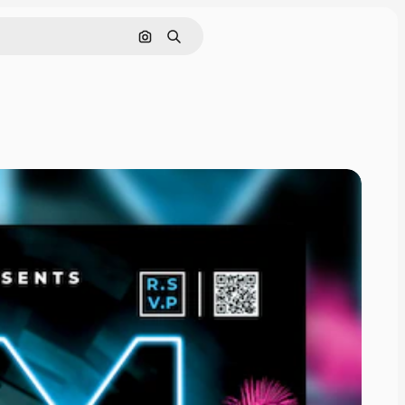
Поиск по изображению
Поиск