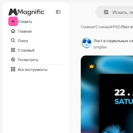
Создать
Главная
/
Стоковый
/
PSD
/
Пост 
Главная
Поиск
Пост в социальных се
progitav
Стоковый
Посмотреть
Премиум
Все инструменты