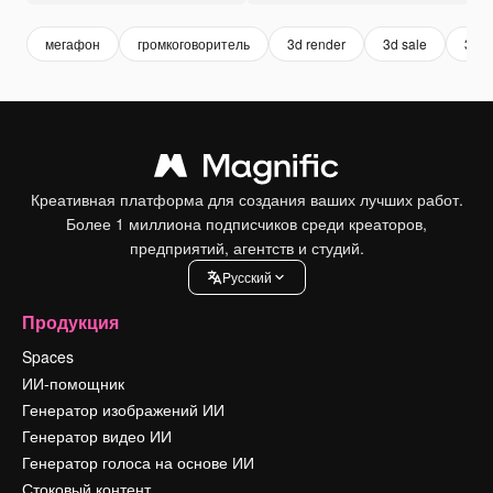
мегафон
громкоговоритель
3d render
3d sale
3d д
Креативная платформа для создания ваших лучших работ.
Более 1 миллиона подписчиков среди креаторов,
предприятий, агентств и студий.
Pусский
Продукция
Spaces
ИИ-помощник
Генератор изображений ИИ
Генератор видео ИИ
Генератор голоса на основе ИИ
Стоковый контент