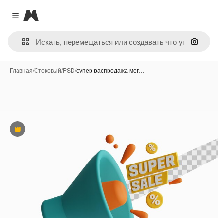
Magnific
Close menu
Поиск 
Главная
/
Стоковый
/
PSD
/
супер распродажа мег…
Премиум