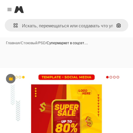
Magnific
Close menu
Поиск 
Главная
/
Стоковый
/
PSD
/
Супермаркет в соцсет…
Премиум