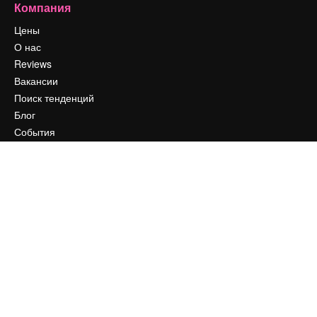
Компания
Цены
О нас
Reviews
Вакансии
Поиск тенденций
Блог
События
Slidesgo
Продайте свой контент
Помещение для прессы
Ищете magnific.ai
Связаться с нами
Клиентская поддержка
Instagram
YouTube
LinkedIn