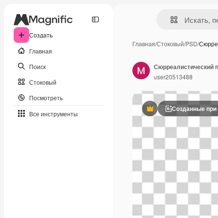
Создать
Главная
/
Стоковый
/
PSD
/
Сюрре
Главная
Поиск
user20513488
Стоковый
Посмотреть
Созданные при
Премиум
Все инструменты