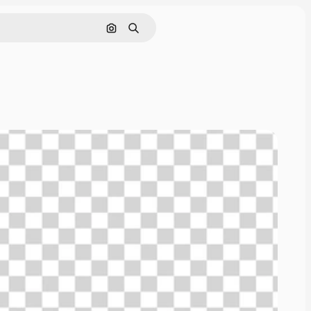
Поиск по изображению
Поиск