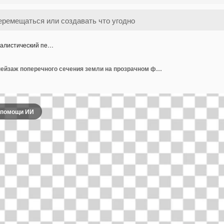
алистический пе…
Сюрреалистический пейзаж поперечного сечения земли на прозрачном фоне
 помощи ИИ