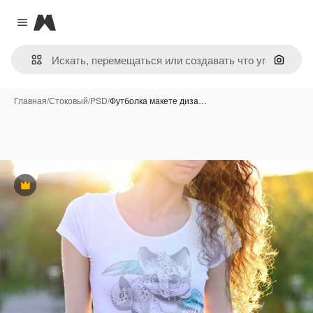
Magnific
Close menu
Поиск 
Главная
/
Стоковый
/
PSD
/
Футболка макете диза…
Премиум