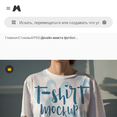
Magnific
Close menu
Поиск 
Главная
/
Стоковый
/
PSD
/
Дизайн макета футбол…
Премиум