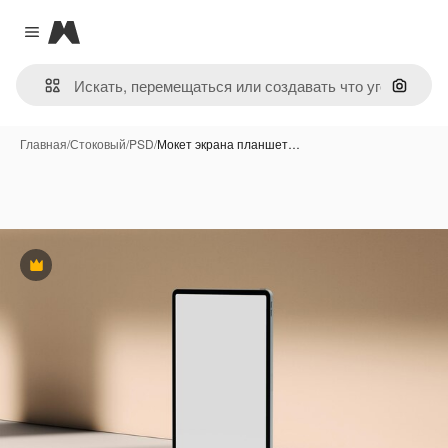
Magnific
Close menu
Поиск 
Главная
/
Стоковый
/
PSD
/
Мокет экрана планшет…
Премиум