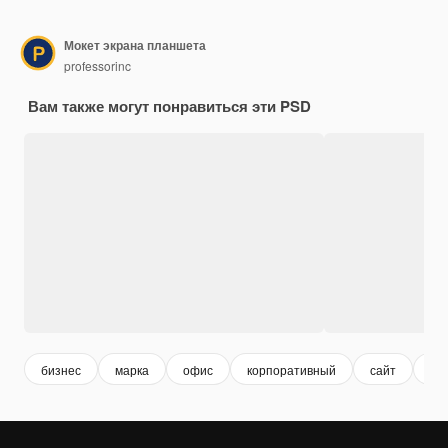
Мокет экрана планшета
professorinc
Вам также могут понравиться эти PSD
бизнес
марка
офис
корпоративный
сайт
те