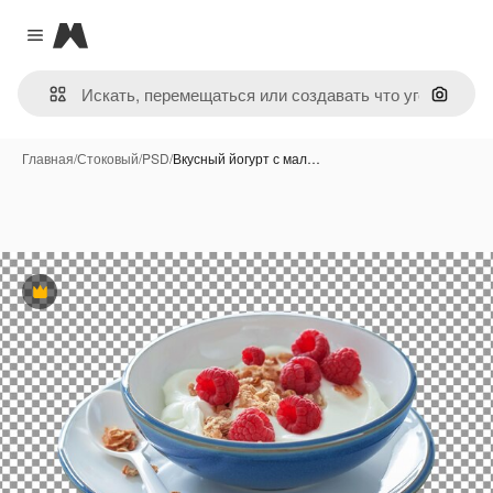
Magnific
Close menu
Поиск 
Главная
/
Стоковый
/
PSD
/
Вкусный йогурт с мал…
Премиум