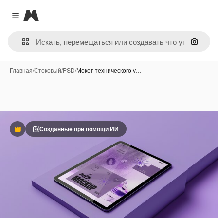
Magnific
Close menu
Поиск 
Главная
/
Стоковый
/
PSD
/
Мокет технического у…
Созданные при помощи ИИ
Премиум