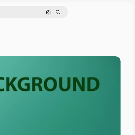
Поиск по изображению
Поиск