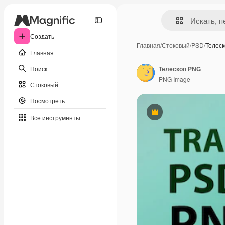
Создать
Главная
/
Стоковый
/
PSD
/
Телес
Главная
Поиск
Телескоп PNG
PNG Image
Стоковый
Посмотреть
Премиум
Все инструменты