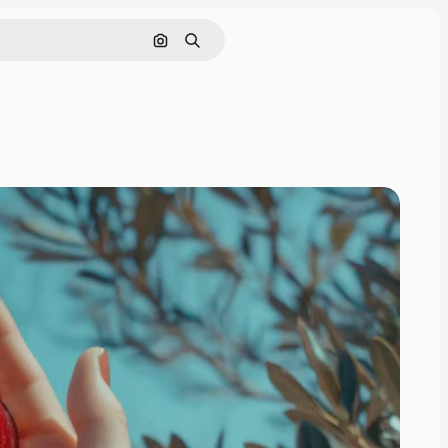
Поиск по изображению
Поиск