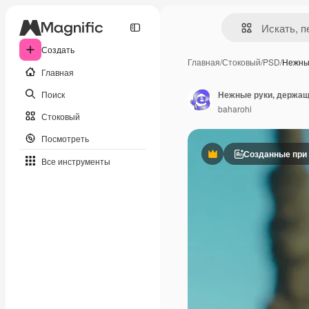
Создать
Главная
/
Стоковый
/
PSD
/
Нежны
Главная
Поиск
Нежные руки, держащ
baharohi
Стоковый
Посмотреть
Созданные при
Премиум
Все инструменты