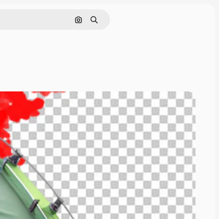
Поиск по изображению
Поиск