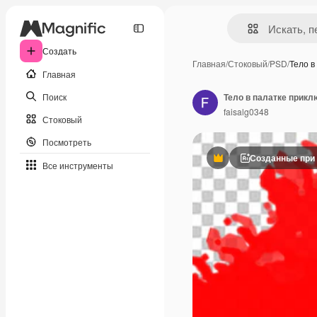
Создать
Главная
/
Стоковый
/
PSD
/
Тело в
Главная
Поиск
Тело в палатке прик
faisalg0348
Стоковый
Посмотреть
Созданные при
Премиум
Все инструменты