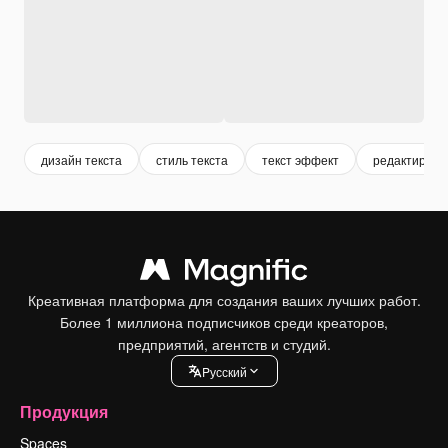
дизайн текста
стиль текста
текст эффект
редактируем
Креативная платформа для создания ваших лучших работ.
Более 1 миллиона подписчиков среди креаторов,
предприятий, агентств и студий.
Pусский
Продукция
Spaces