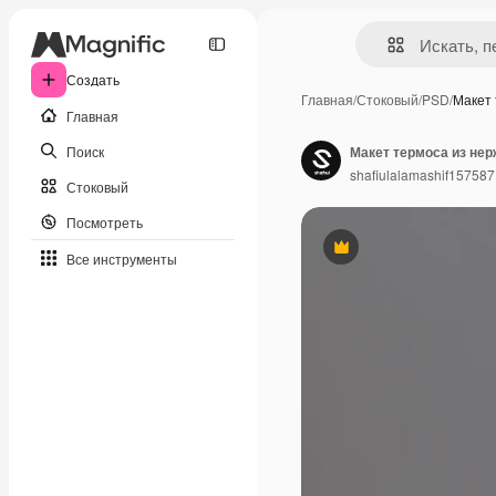
Создать
Главная
/
Стоковый
/
PSD
/
Макет
Главная
Поиск
Макет термоса из не
shafiulalamashif157587
Стоковый
Посмотреть
Премиум
Все инструменты