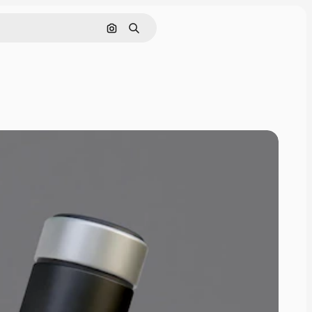
Поиск по изображению
Поиск