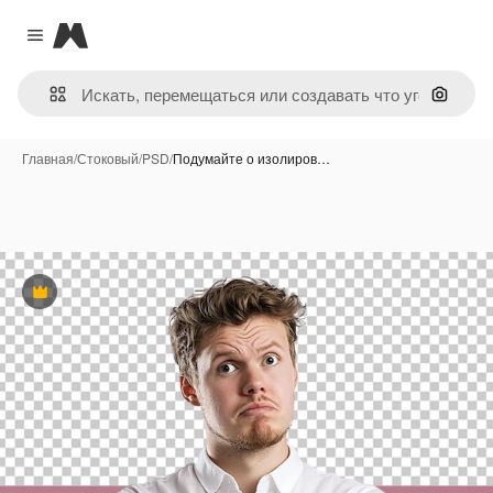
Magnific
Close menu
Поиск 
Главная
/
Стоковый
/
PSD
/
Подумайте о изолиров…
Премиум