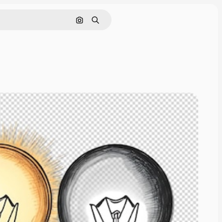
Поиск по изображению
Поиск