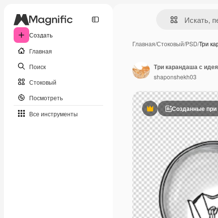
Создать
Главная
/
Стоковый
/
PSD
/
Три к
Главная
Поиск
Три карандаша с идея
shaponshekh03
Стоковый
Посмотреть
Созданные при
Премиум
Все инструменты