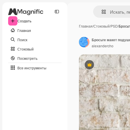
Создать
Главная
/
Стоковый
/
PSD
/
Брось
Главная
Поиск
Бросьте макет подуш
alexandercho
Стоковый
Посмотреть
Премиум
Все инструменты