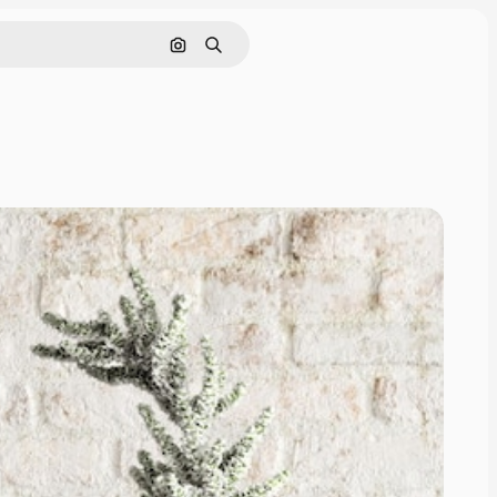
Поиск по изображению
Поиск