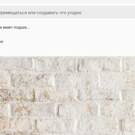
те макет подушк…
ки