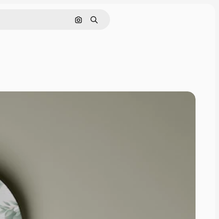
Поиск по изображению
Поиск