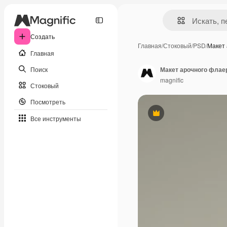
Создать
Главная
/
Стоковый
/
PSD
/
Макет
Главная
Поиск
Макет арочного флае
magnific
Стоковый
Посмотреть
Премиум
Все инструменты