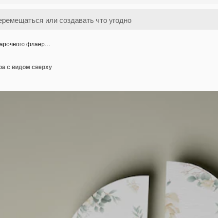
 арочного флаер…
ра с видом сверху