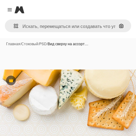
Magnific
Close menu
Поиск 
Главная
/
Стоковый
/
PSD
/
Вид сверху на ассорт…
Премиум