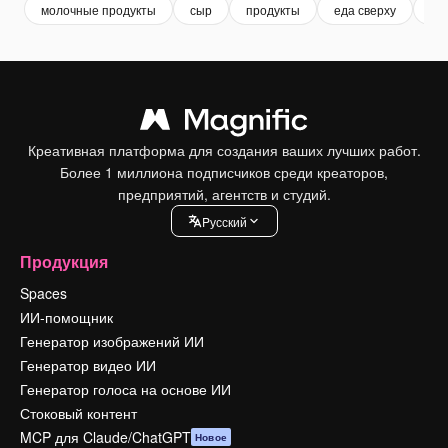
молочные продукты
сыр
продукты
еда сверху
пи
Креативная платформа для создания ваших лучших работ.
Более 1 миллиона подписчиков среди креаторов,
предприятий, агентств и студий.
Pусский
Продукция
Spaces
ИИ-помощник
Генератор изображений ИИ
Генератор видео ИИ
Генератор голоса на основе ИИ
Стоковый контент
MCP для Claude/ChatGPT
Новое