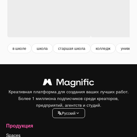
в школе
школа
старшая школа
колледж
универси
Креативная платформа для создания ваших лучших работ.
Более 1 миллиона подписчиков среди креаторов,
предприятий, агентств и студий.
Pусский
Продукция
Spaces