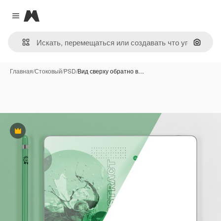
Magnific
Close menu
Поиск 
Главная
/
Стоковый
/
PSD
/
Вид сверху обратно в…
Премиум