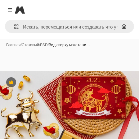
Magnific
Close menu
Поиск 
Главная
/
Стоковый
/
PSD
/
Вид сверху макета ки…
Премиум