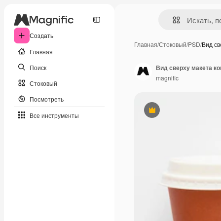
Создать
Главная
/
Стоковый
/
PSD
/
Вид св
Главная
Поиск
Вид сверху макета к
magnific
Стоковый
Посмотреть
Премиум
Все инструменты