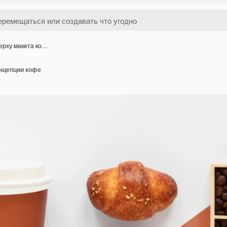
ерху макета ко…
онцепции кофе