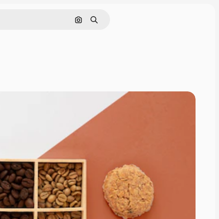
Поиск по изображению
Поиск