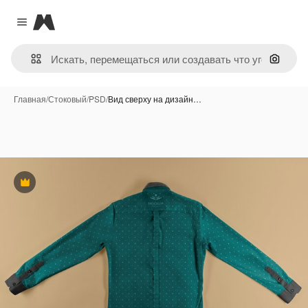
Magnific
Close menu
Поиск 
Главная
/
Стоковый
/
PSD
/
Вид сверху на дизайн…
Премиум