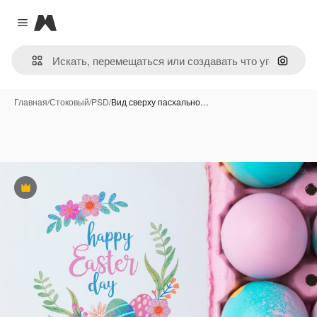
Magnific
Close menu
Поиск 
Главная
/
Стоковый
/
PSD
/
Вид сверху пасхально…
Премиум