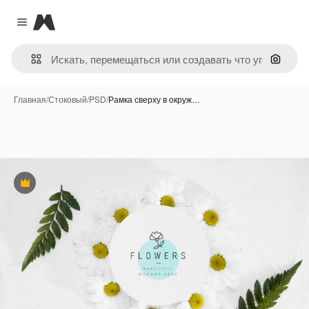
Magnific
Close menu
Поиск 
Главная
/
Стоковый
/
PSD
/
Рамка сверху в окруж…
Премиум