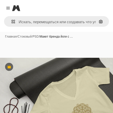
Magnific
Close menu
Поиск 
Главная
/
Стоковый
/
PSD
/
Макет бренда йоги с …
Премиум