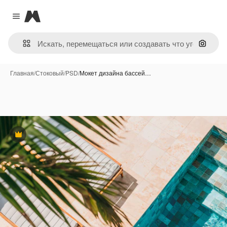
Magnific
Close menu
Поиск 
Главная
/
Стоковый
/
PSD
/
Мокет дизайна бассей…
Премиум