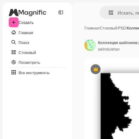
Создать
Главная
/
Стоковый
/
PSD
/
Колле
Главная
Поиск
salinduishan
Стоковый
Посмотреть
Премиум
Все инструменты