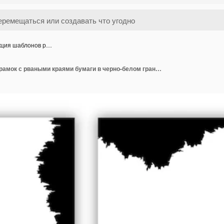
кция шаблонов р…
Коллекция шаблонов рамок с рваными краями бумаги в черно-белом гранж-стиле