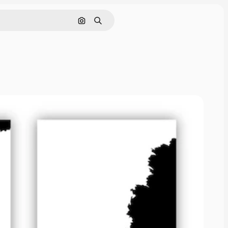
Поиск по изображению
Поиск