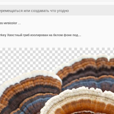
es versicolor …
Trametes versicolor Turkey Хвостный гриб изолирован на белом фоне подробный лекарственный гриб