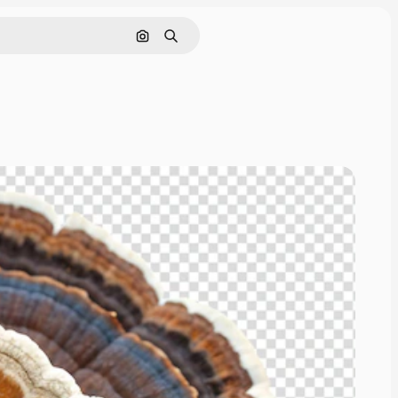
Поиск по изображению
Поиск