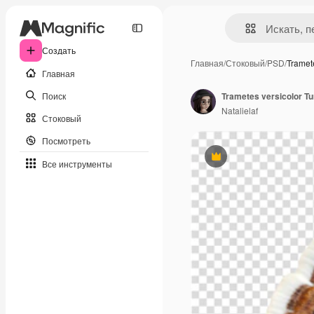
Создать
Главная
/
Стоковый
/
PSD
/
Tramet
Главная
Поиск
Natalielaf
Стоковый
Посмотреть
Премиум
Все инструменты