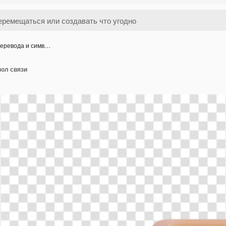
перевода и симв…
вол связи