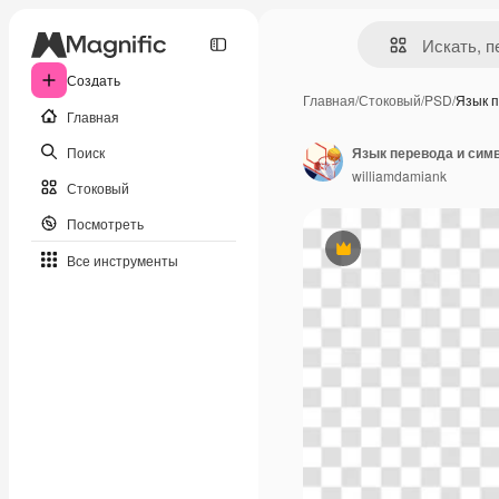
Создать
Главная
/
Стоковый
/
PSD
/
Язык 
Главная
Поиск
Язык перевода и сим
williamdamiank
Стоковый
Посмотреть
Премиум
Все инструменты