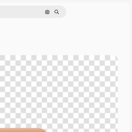
Поиск по изображению
Поиск