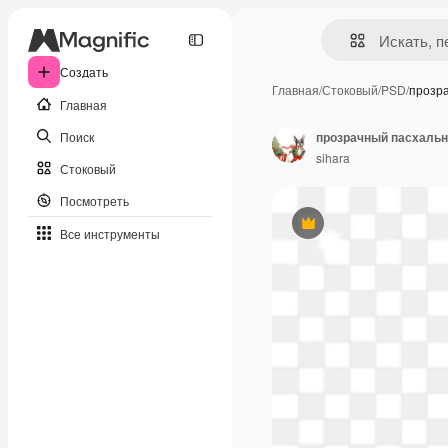
Создать
Главная
/
Стоковый
/
PSD
/
прозр
Главная
Поиск
sihara
Стоковый
Посмотреть
Премиум
Все инструменты