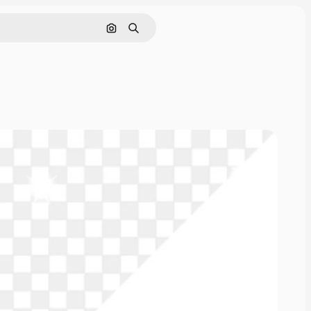
Поиск по изображению
Поиск