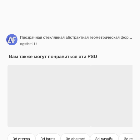
Прозрачная стеклянная абстрактная геометрическая форма Современная 3D-рендеринговая форма
agsfhmi11
Вам также могут понравиться эти PSD
3d стекло
3d forms
3d abstract
3d дизайн
3d rende