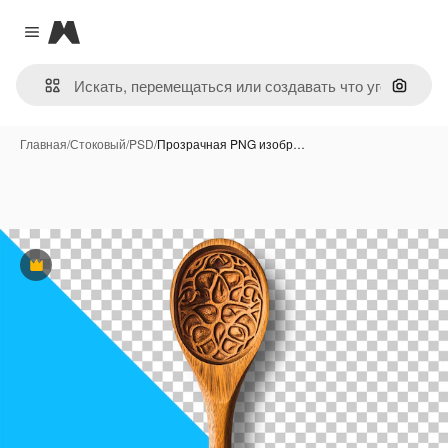
Magnific
Close menu
Поиск 
Главная
/
Стоковый
/
PSD
/
Прозрачная PNG изобр…
Премиум