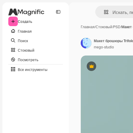
Создать
Главная
/
Стоковый
/
PSD
/
Макет 
Главная
Поиск
Макет брошюры Trifol
mego-studio
Стоковый
Посмотреть
Премиум
Все инструменты