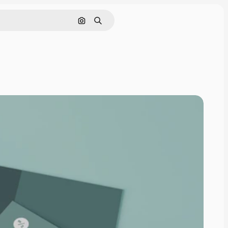
Поиск по изображению
Поиск