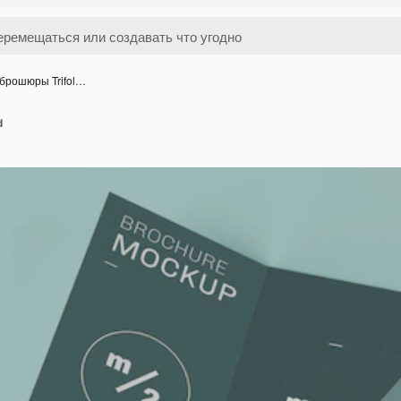
брошюры Trifol…
d