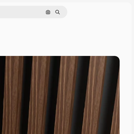
Поиск по изображению
Поиск