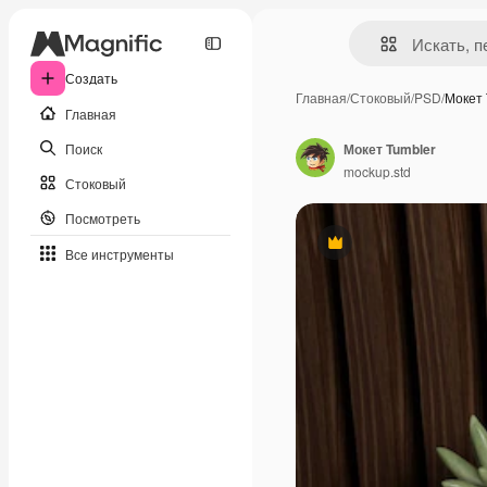
Создать
Главная
/
Стоковый
/
PSD
/
Мокет 
Главная
Поиск
Мокет Tumbler
mockup.std
Стоковый
Посмотреть
Премиум
Все инструменты