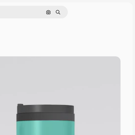
Поиск по изображению
Поиск