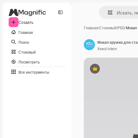
Создать
Главная
/
Стоковый
/
PSD
/
Мокап 
Главная
Поиск
Мокап кружки для ста
Xvect intern
Стоковый
Посмотреть
Премиум
Все инструменты