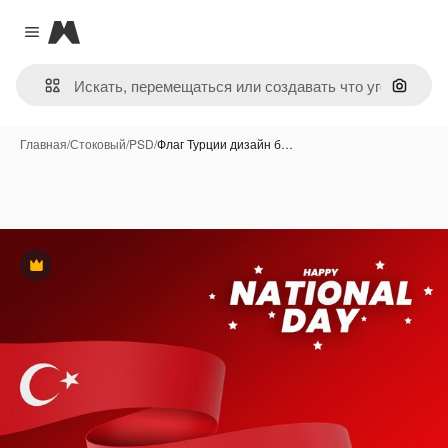
Magnific
Close menu
Поиск 
Главная
/
Стоковый
/
PSD
/
Флаг Турции дизайн б…
Премиум