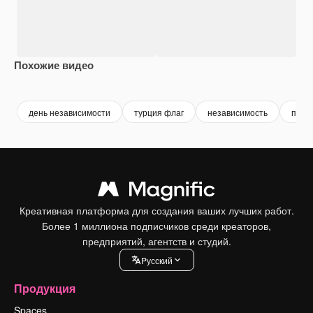
Похожие видео
Premium
Premium
Сгенерировано с помощью ИИ
Premium
Premium
Сгенериров
день независимости
турция флаг
независимость
патр
Креативная платформа для создания ваших лучших работ.
Более 1 миллиона подписчиков среди креаторов,
предприятий, агентств и студий.
Pусский
Продукция
Spaces