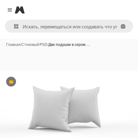
Magnific
Close menu
Поиск 
Главная
/
Стоковый
/
PSD
/
Две подушки в сером …
Премиум