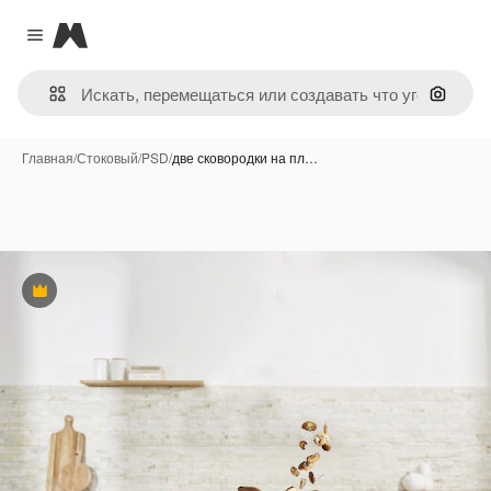
Magnific
Close menu
Поиск 
Главная
/
Стоковый
/
PSD
/
две сковородки на пл…
Премиум