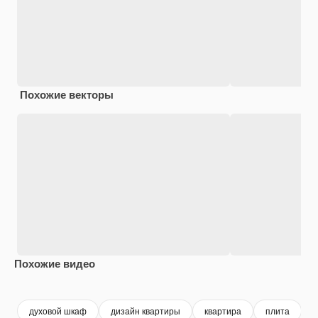
Похожие векторы
Похожие видео
Premium
Premium
Premium
Premium
духовой шкаф
дизайн квартиры
квартира
плита