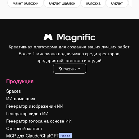
макет обложки
буклет шаблон
обложка
буклет
бр
Креативная платформа для создания ваших лучших работ.
Более 1 миллиона подписчиков среди креаторов,
предприятий, агентств и студий.
Pусский
Продукция
Spaces
ИИ-помощник
Генератор изображений ИИ
Генератор видео ИИ
Генератор голоса на основе ИИ
Стоковый контент
MCP для Claude/ChatGPT
Новое