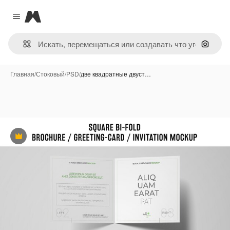
Magnific
Close menu
Поиск 
Главная
/
Стоковый
/
PSD
/
две квадратные двуст…
Премиум