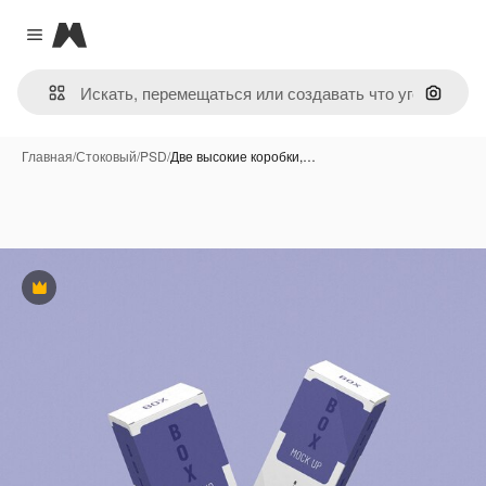
Magnific
Close menu
Поиск 
Главная
/
Стоковый
/
PSD
/
Две высокие коробки,…
Премиум