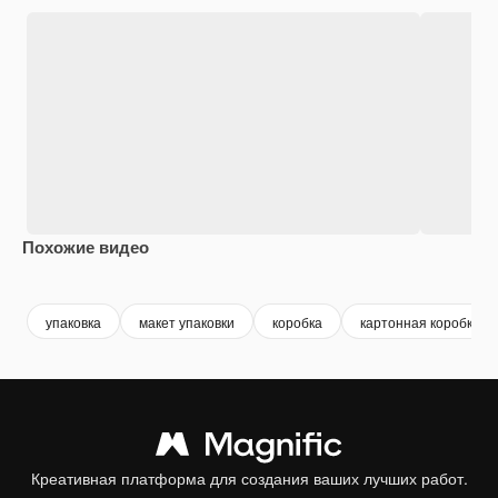
Похожие видео
Premium
Premium
Premium
Premium
упаковка
макет упаковки
коробка
картонная коробка
Креативная платформа для создания ваших лучших работ.