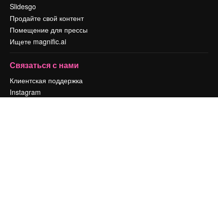
Slidesgo
Продайте свой контент
Помещение для прессы
Ищете magnific.ai
Связаться с нами
Клиентская поддержка
Instagram
YouTube
LinkedIn
TikTok
Discord
X
Reddit
Copyright © 2010-
2026
Freepik Company S.L.U.
Все права защищены
.