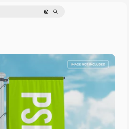
Поиск по изображению
Поиск