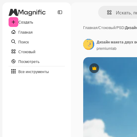
Создать
Главная
/
Стоковый
/
PSD
/
Дизайн
Главная
Поиск
Дизайн макета двух 
premiumlab
Стоковый
Посмотреть
Премиум
Все инструменты