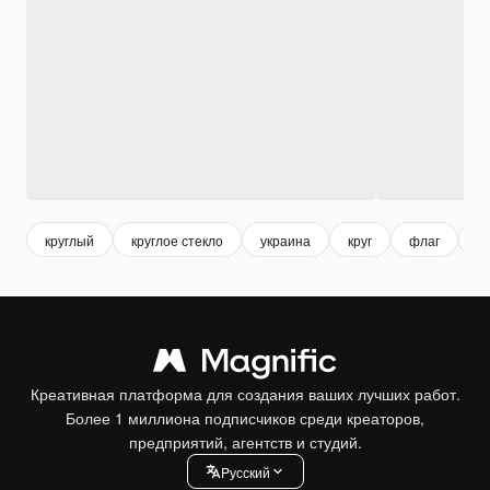
круглый
круглое стекло
украина
круг
флаг
г
Креативная платформа для создания ваших лучших работ.
Более 1 миллиона подписчиков среди креаторов,
предприятий, агентств и студий.
Pусский