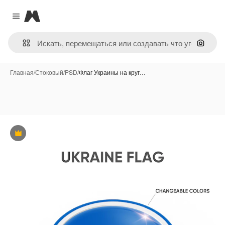
Magnific
Close menu
Поиск 
Главная
/
Стоковый
/
PSD
/
Флаг Украины на круг…
Премиум