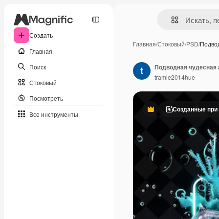
Создать
Главная
/
Стоковый
/
PSD
/
Подво
Главная
Поиск
tramle2014hue
Стоковый
Посмотреть
Созданные при
Премиум
Все инструменты