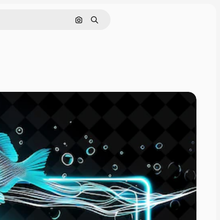
Поиск по изображению
Поиск