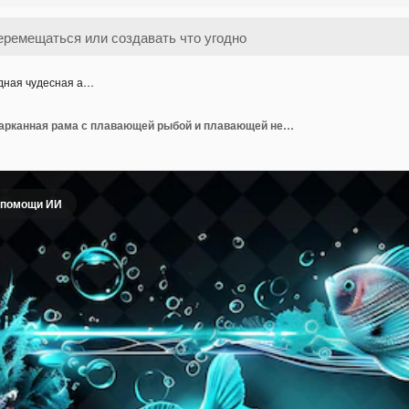
дная чудесная а…
Подводная чудесная арканная рама с плавающей рыбой и плавающей неоновой цветной рамой Коллекция Y2K
 помощи ИИ