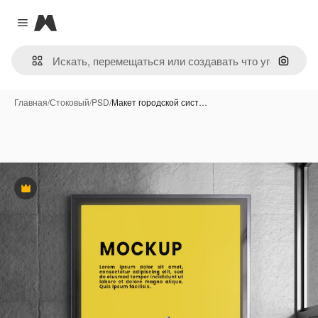
Magnific
Close menu
Поиск 
Главная
/
Стоковый
/
PSD
/
Макет городской сист…
Премиум