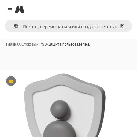
Magnific
Close menu
Поиск 
Главная
/
Стоковый
/
PSD
/
Защита пользователей…
Премиум