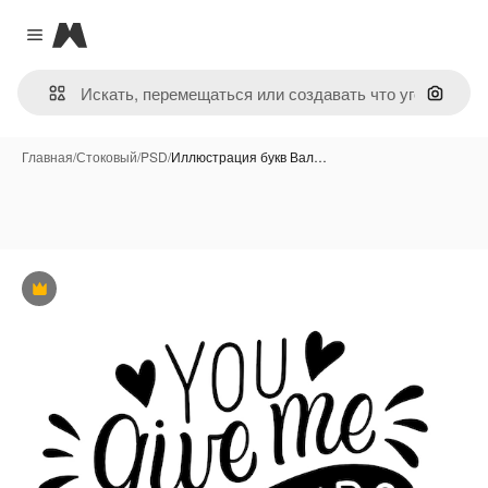
Magnific
Close menu
Поиск 
Главная
/
Стоковый
/
PSD
/
Иллюстрация букв Вал…
Премиум