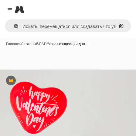
Magnific
Close menu
Поиск 
Главная
/
Стоковый
/
PSD
/
Макет концепции дня …
Премиум