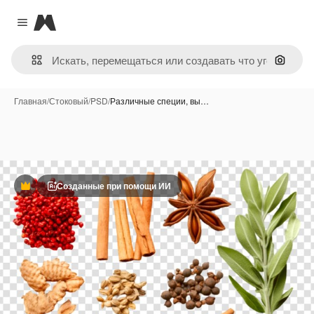
Magnific
Close menu
Поиск 
Главная
/
Стоковый
/
PSD
/
Различные специи, вы…
Созданные при помощи ИИ
Премиум